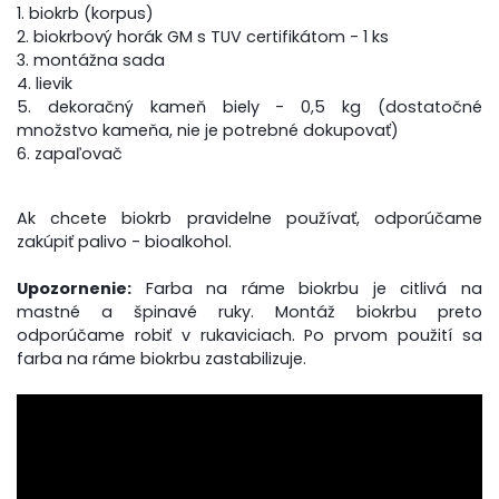
1. biokrb (korpus)
2.
biokrbový horák GM s TUV certifikátom - 1 ks
3. montážna sada
4. lievik
5. dekoračný kameň biely - 0,5 kg (dostatočné
množstvo kameňa, nie je potrebné dokupovať)
6. zapaľovač
Ak chcete biokrb pravidelne používať, odporúčame
zakúpiť palivo - bioalkohol.
Upozornenie:
Farba na ráme biokrbu je citlivá na
mastné a špinavé ruky. Montáž biokrbu preto
odporúčame robiť v rukaviciach. Po prvom použití sa
farba na ráme biokrbu zastabilizuje.