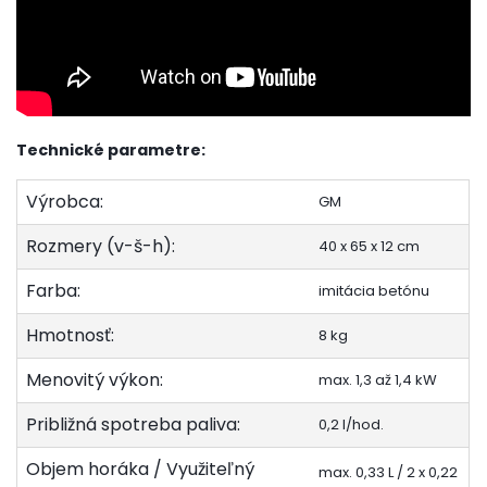
Technické parametre:
Výrobca:
GM
Rozmery (v-š-h):
40 x 65 x 12 cm
Farba:
imitácia betónu
Hmotnosť:
8 kg
Menovitý výkon:
max. 1,3 až 1,4 kW
Približná spotreba paliva:
0,2 l/hod.
Objem horáka / Využiteľný
max. 0,33 L / 2 x 0,22