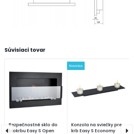
Súvisiaci tovar
Novinka
t
Bezpečnostné sklo do
Konzola na sviečky pre
biokrbu Easy S Open
krb Easy S Economy