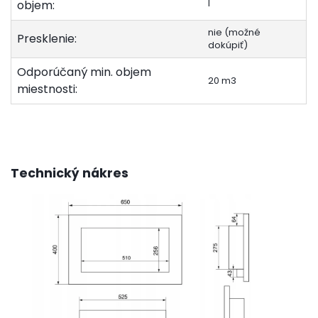
l
objem:
nie (možné
Presklenie:
dokúpiť)
Odporúčaný min. objem
20 m3
miestnosti:
Technický nákres