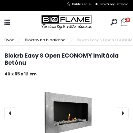
Prihlásenie
Nová registrácia
0
Úvod
Biokrby na bioalkohol
Biokrb Easy S Open ECONOMY
Biokrb Easy S Open ECONOMY Imitácia
Betónu
40 x 65 x 12 cm