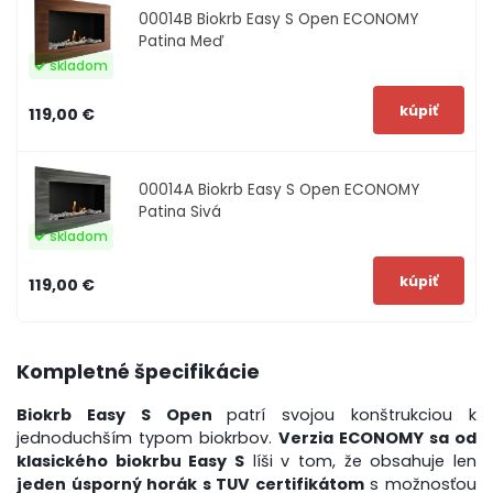
00014B
Biokrb Easy S Open ECONOMY
Patina Meď
skladom
119,00 €
00014A
Biokrb Easy S Open ECONOMY
Patina Sivá
skladom
119,00 €
Kompletné špecifikácie
Biokrb Easy S Open
patrí svojou konštrukciou k
jednoduchším typom biokrbov.
Verzia ECONOMY sa od
klasického biokrbu Easy S
líši v tom, že obsahuje len
jeden úsporný horák s TUV certifikátom
s možnosťou