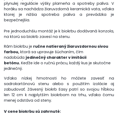
plynulej regulácie výšky plameňa a spotreby paliva. V
horáku sa nachádza žiaruvzdorná keramická vata, vďaka
ktorej je nižšia spotreba paliva a prevádzka je
bezpečnejšia.
Pre jednoduchšiu montáž je k biokrbu dodávaná konzola,
na ktorú sa biokrb zavesí na stenu.
Rám biokrbu je
ručne natieraný žiaruvzdornou sivou
farbou,
ktorá sa upravuje šúchaním, čím
nadobúda
jedinečný charakter v imitácii
betónu.
Keďže ide o ručnú prácu, každý kus je skutočne
jedinečný.
Vďaka nízkej hmotnosti ho môžete zavesiť na
sadrokartónovú stenu alebo s použitím izolácie aj
zabudovať. Závesný biokrb Easy patrí so svojou hĺbkou
len 12 cm k najplytším biokrbom na trhu, vďaka čomu
menej odstáva od steny.
V cene biokrbu sú zahrnuté: