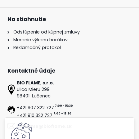
Na stiahnutie
Odstúpenie od kúpnej zmluvy
Meranie výkonu horákov
Reklamačný protokol
Kontaktné údaje
BIO FLAME, s.r.o.
Ulica Mieru 299
98401 Lučenec
7:00 - 15:30
+421 907 322 727
7:00 - 15:30
+421 910 322 727
bioflame@bioflame.sk