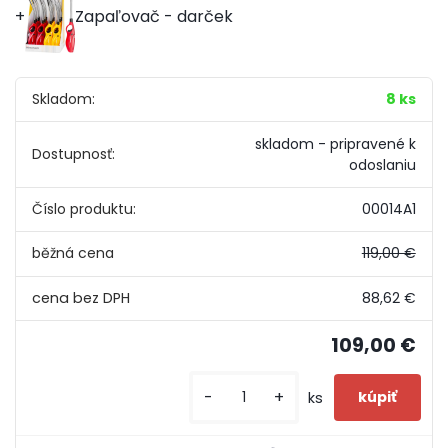
Zapaľovač - darček
Skladom:
8 ks
skladom - pripravené k
Dostupnosť:
odoslaniu
Číslo produktu:
00014A1
běžná cena
119,00 €
88,62 €
109,00 €
-
+
ks