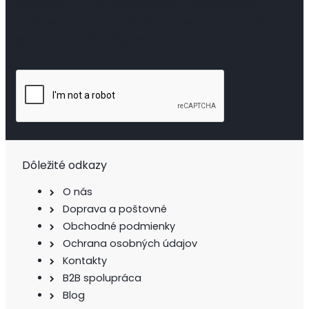
dokladov za prenájom systému, obchodných
oznámení a činenia iných marketingových aktivít
správcom voči Vašej osobe.
Dôležité odkazy
O nás
Doprava a poštovné
Obchodné podmienky
Ochrana osobných údajov
Kontakty
B2B spolupráca
Blog