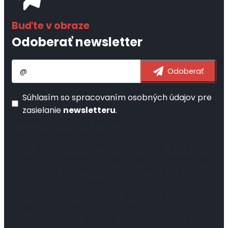
Odoberať newsletter
Súhlasím so
spracovaním osobných údajov
pre
zasielanie
newsletteru
.
Podmienky ochrany osobných údajov
Zákonným dôvodom spracovanie Vašich
osobných údajov je Váš súhlas dávaný týmto
správcovi v zmysle čl. 6 ods. 1 písm. a) Nariadenie
Európskeho parlamentu a Rady 2016/679 o
ochrane fyzických osôb pri spracovaní osobných
údajov a o voľnom pohybe týchto údajov a o
zrušení smernice 95/46/ES. Účelom spracovania
Vašich osobných údajov je zasielanie daňových