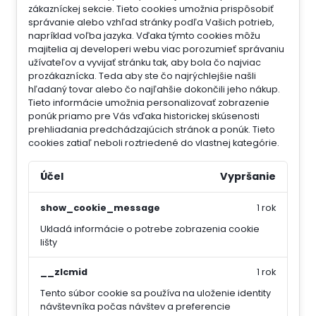
zákazníckej sekcie.
Tieto cookies umožnia prispôsobiť
správanie alebo vzhľad stránky podľa Vašich potrieb,
napríklad voľba jazyka.
Vďaka týmto cookies môžu
majitelia aj developeri webu viac porozumieť správaniu
užívateľov a vyvijať stránku tak, aby bola čo najviac
prozákaznícka. Teda aby ste čo najrýchlejšie našli
hľadaný tovar alebo čo najľahšie dokončili jeho nákup.
Tieto informácie umožnia personalizovať zobrazenie
ponúk priamo pre Vás vďaka historickej skúsenosti
prehliadania predchádzajúcich stránok a ponúk.
Tieto
cookies zatiaľ neboli roztriedené do vlastnej kategórie.
Účel
Vypršanie
show_cookie_message
1 rok
Ukladá informácie o potrebe zobrazenia cookie
lišty
__zlcmid
1 rok
Tento súbor cookie sa používa na uloženie identity
návštevníka počas návštev a preferencie