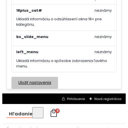
18plus_cat#
neznámy
Ukladá informáciu o odsúhlasení okna 18+ pre
kategóriu.
bs_slide_menu
neznámy
left_menu
neznámy
Ukladá informáciu o spôsobe zobrazenia ľavého
menu.
Uložiť nastavenia
Prihlásenie
Nová registrácia
0
Hľadanie