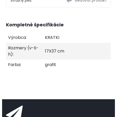
Strážny pes:
Kompletné špecifikácie
Výrobca:
KRATKI
Rozmery (v-š-
17X37 cm
h):
Farba:
grafit