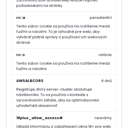
Zachováva stav užívateľskej relácie naprieč
požiadavkami na stránky.
rc::a
persistentní
Tento súbor cookie sa používa na rozlíšenie medzi
ľuďmi a robotmi. To je výhodné pre web, aby
vytvárať platné správy o používaní ich webových
stránok.
rc::c
relácie
Tento súbor cookie sa používa na rozlíšenie medzi
ľuďmi a robotmi.
AWSALBCORS
6 dnů
Registruje, ktorý server-cluster obsluhuje
návštevníka. To sa používa v kontexte s
vyrovnávaním záťaže, aby sa optimalizovala
užívateľská skúsenosť.
18plus_allow_access#
neznámy
Ukladá informáciu o odsúhlasení okna 18+ pre web.