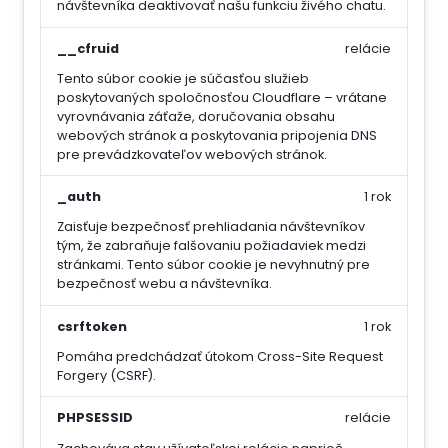
návštevníka deaktivovať našu funkciu živého chatu.
__cfruid
relácie
Tento súbor cookie je súčasťou služieb
poskytovaných spoločnosťou Cloudflare – vrátane
vyrovnávania záťaže, doručovania obsahu
webových stránok a poskytovania pripojenia DNS
pre prevádzkovateľov webových stránok.
_auth
1 rok
Zaisťuje bezpečnosť prehliadania návštevníkov
tým, že zabraňuje falšovaniu požiadaviek medzi
stránkami. Tento súbor cookie je nevyhnutný pre
bezpečnosť webu a návštevníka.
csrftoken
1 rok
Pomáha predchádzať útokom Cross-Site Request
Forgery (CSRF).
PHPSESSID
relácie