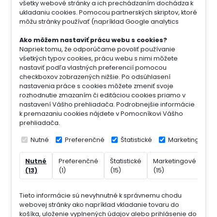
všetky webové stránky a ich prechádzaním dochádza k
ukladaniu cookies. Pomocou partnerských skriptov, ktoré
môžu stránky používať (napríklad Google analytics
Ako môžem nastaviť prácu webu s cookies?
Napriek tomu, že odporúčame povoliť používanie
všetkých typov cookies, prácu webu s nimi môžete
nastaviť podľa vlastných preferencií pomocou
checkboxov zobrazených nižšie. Po odsúhlasení
nastavenia práce s cookies môžete zmeniť svoje
rozhodnutie zmazaním či editáciou cookies priamo v
nastavení Vášho prehliadača. Podrobnejšie informácie
k premazaniu cookies nájdete v Pomocníkovi Vášho
prehliadača.
Nutné
Preferenčné
Štatistické
Marketingové
Nutné
Preferenčné
Štatistické
Marketingové
Ne
(13)
(1)
(15)
(15)
(7)
Tieto informácie sú nevyhnutné k správnemu chodu
webovej stránky ako napríklad vkladanie tovaru do
košíka, uloženie vyplnených údajov alebo prihlásenie do