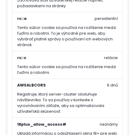
Zachováva stav užívateľskej relácie naprieč
požiadavkami na stránky.
rc::a
persistentní
Tento súbor cookie sa používa na rozlíšenie medzi
ľuďmi a robotmi. To je výhodné pre web, aby
vytvárať platné správy o používaní ich webových
stránok.
rc::c
relácie
Tento súbor cookie sa používa na rozlíšenie medzi
ľuďmi a robotmi.
AWSALBCORS
6 dnů
Registruje, ktorý server-cluster obsluhuje
návštevníka. To sa používa v kontexte s
vyrovnávaním záťaže, aby sa optimalizovala
užívateľská skúsenosť.
18plus_allow_access#
neznámy
Ukladá informáciu o odsúhlasení okna 18+ pre web.