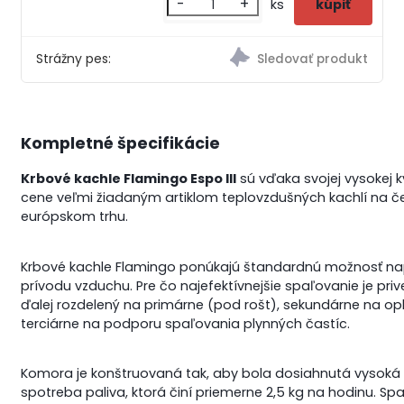
-
+
ks
Strážny pes:
Kompletné špecifikácie
Krbové kachle Flamingo Espo III
sú vďaka svojej vysokej kv
cene veľmi žiadaným artiklom teplovzdušných kachlí na č
európskom trhu.
Krbové kachle Flamingo ponúkajú štandardnú možnosť na
prívodu vzduchu. Pre čo najefektívnejšie spaľovanie je pr
ďalej rozdelený na primárne (pod rošt), sekundárne na op
terciárne na podporu spaľovania plynných častíc.
Komora je konštruovaná tak, aby bola dosiahnutá vysoká
spotreba paliva, ktorá činí priemerne 2,5 kg na hodinu. S