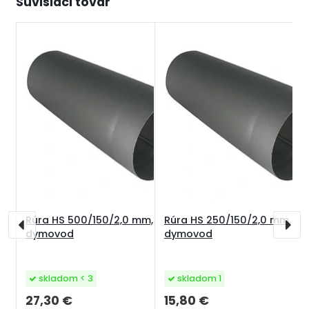
Súvisiaci tovar
Rúra HS 500/150/2,0 mm,
Rúra HS 250/150/2,0 mm,
S
dymovod
dymovod
k
skladom < 3
skladom 1
27,30 €
15,80 €