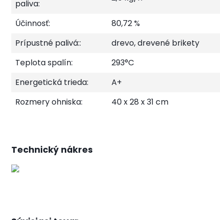
paliva:
Účinnosť:
80,72 %
Prípustné palivá::
drevo, drevené brikety
Teplota spalín:
293°C
Energetická trieda:
A+
Rozmery ohniska:
40 x 28 x 31 cm
Technický nákres