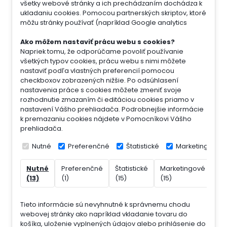
všetky webové stránky a ich prechádzaním dochádza k
ukladaniu cookies. Pomocou partnerských skriptov, ktoré
môžu stránky používať (napríklad Google analytics
Ako môžem nastaviť prácu webu s cookies?
Napriek tomu, že odporúčame povoliť používanie
všetkých typov cookies, prácu webu s nimi môžete
nastaviť podľa vlastných preferencií pomocou
checkboxov zobrazených nižšie. Po odsúhlasení
nastavenia práce s cookies môžete zmeniť svoje
rozhodnutie zmazaním či editáciou cookies priamo v
nastavení Vášho prehliadača. Podrobnejšie informácie
k premazaniu cookies nájdete v Pomocníkovi Vášho
prehliadača.
Nutné
Preferenčné
Štatistické
Marketingové
Nutné
Preferenčné
Štatistické
Marketingové
Ne
(13)
(1)
(15)
(15)
(7)
Tieto informácie sú nevyhnutné k správnemu chodu
webovej stránky ako napríklad vkladanie tovaru do
košíka, uloženie vyplnených údajov alebo prihlásenie do