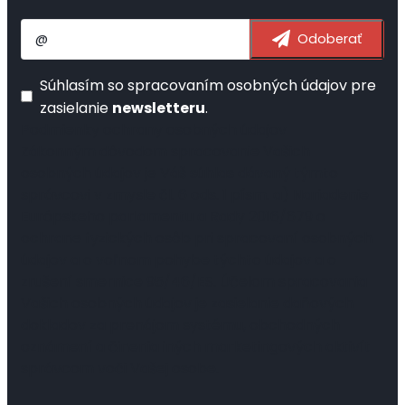
Súhlasím so
spracovaním osobných údajov
pre
zasielanie
newsletteru
.
Podmienky ochrany osobných údajov
Zákonným dôvodom spracovanie Vašich
osobných údajov je Váš súhlas dávaný týmto
správcovi v zmysle čl. 6 ods. 1 písm. a) Nariadenie
Európskeho parlamentu a Rady 2016/679 o
ochrane fyzických osôb pri spracovaní osobných
údajov a o voľnom pohybe týchto údajov a o
zrušení smernice 95/46/ES. Účelom spracovania
Vašich osobných údajov je zasielanie daňových
dokladov za prenájom systému, obchodných
oznámení a činenia iných marketingových aktivít
správcom voči Vašej osobe.