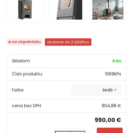
dodanie do 2 týždňov
na objednávku
Skladom:
0 ks
Číslo produktu:
1069KPs
Farba
šedá
804,88 €
990,00 €