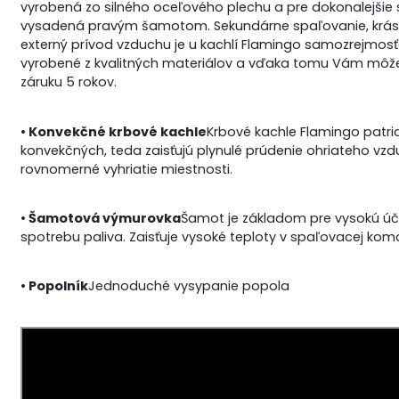
vyrobená zo silného oceľového plechu a pre dokonalejšie 
vysadená pravým šamotom. Sekundárne spaľovanie, krásn
externý prívod vzduchu je u kachlí Flamingo samozrejmosť
vyrobené z kvalitných materiálov a vďaka tomu Vám mô
záruku 5 rokov.
• Konvekčné krbové kachle
Krbové kachle Flamingo patri
konvekčných, teda zaisťujú plynulé prúdenie ohriateho vz
rovnomerné vyhriatie miestnosti.
• Šamotová výmurovka
Šamot je základom pre vysokú úči
spotrebu paliva.
Zaisťuje vysoké teploty v spaľovacej kom
• Popolník
Jednoduché vysypanie popola