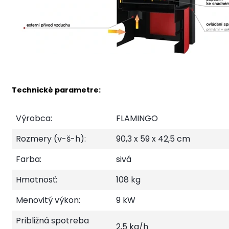
Technické parametre:
Výrobca:
FLAMINGO
Rozmery (v-š-h):
90,3 x 59 x 42,5 cm
Farba:
sivá
Hmotnosť:
108 kg
Menovitý výkon:
9 kW
Približná spotreba
2,5 kg/h