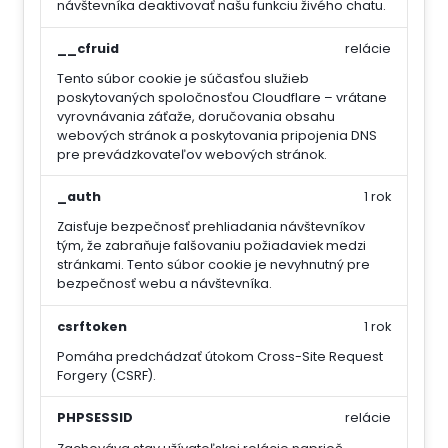
návštevníka deaktivovať našu funkciu živého chatu.
__cfruid
relácie
Tento súbor cookie je súčasťou služieb
poskytovaných spoločnosťou Cloudflare – vrátane
vyrovnávania záťaže, doručovania obsahu
webových stránok a poskytovania pripojenia DNS
pre prevádzkovateľov webových stránok.
_auth
1 rok
Zaisťuje bezpečnosť prehliadania návštevníkov
tým, že zabraňuje falšovaniu požiadaviek medzi
stránkami. Tento súbor cookie je nevyhnutný pre
bezpečnosť webu a návštevníka.
csrftoken
1 rok
Pomáha predchádzať útokom Cross-Site Request
Forgery (CSRF).
PHPSESSID
relácie