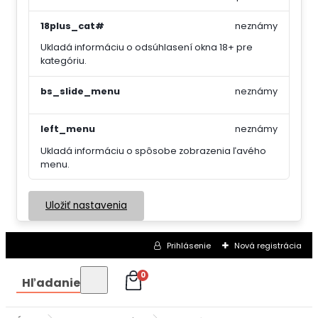
18plus_cat#
neznámy
Ukladá informáciu o odsúhlasení okna 18+ pre
kategóriu.
bs_slide_menu
neznámy
left_menu
neznámy
Ukladá informáciu o spôsobe zobrazenia ľavého
menu.
Uložiť nastavenia
Prihlásenie
Nová registrácia
0
Hľadanie