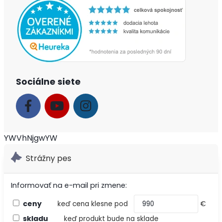
Sociálne siete
YWVhNjgwYW
Strážny pes
Informovať na e-mail pri zmene:
ceny
keď cena klesne pod
€
skladu
keď produkt bude na sklade