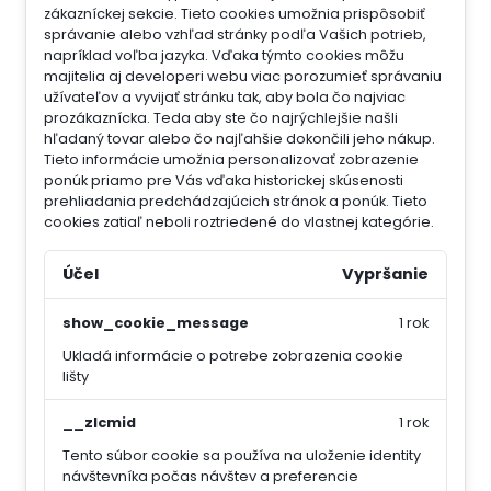
zákazníckej sekcie.
Tieto cookies umožnia prispôsobiť
správanie alebo vzhľad stránky podľa Vašich potrieb,
napríklad voľba jazyka.
Vďaka týmto cookies môžu
majitelia aj developeri webu viac porozumieť správaniu
užívateľov a vyvijať stránku tak, aby bola čo najviac
prozákaznícka. Teda aby ste čo najrýchlejšie našli
hľadaný tovar alebo čo najľahšie dokončili jeho nákup.
Tieto informácie umožnia personalizovať zobrazenie
ponúk priamo pre Vás vďaka historickej skúsenosti
prehliadania predchádzajúcich stránok a ponúk.
Tieto
cookies zatiaľ neboli roztriedené do vlastnej kategórie.
Účel
Vypršanie
show_cookie_message
1 rok
Ukladá informácie o potrebe zobrazenia cookie
lišty
__zlcmid
1 rok
Tento súbor cookie sa používa na uloženie identity
návštevníka počas návštev a preferencie