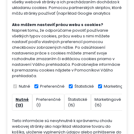
všetky webové stránky a ich prechádzaním dochádza k
ukladaniu cookies. Pomocou partnerských skriptov, ktoré
môžu stránky používať (napríklad Google analytics
Ako môžem nastaviť prácu webu s cookies?
Napriek tomu, že odporúčame povoliť používanie
všetkých typov cookies, prácu webu s nimi môžete
nastaviť podľa vlastných preferencií pomocou
checkboxov zobrazených nižšie. Po odsúhlasení
nastavenia práce s cookies môžete zmeniť svoje
rozhodnutie zmazaním či editáciou cookies priamo v
nastavení Vášho prehliadača. Podrobnejšie informácie
k premazaniu cookies nájdete v Pomocníkovi Vášho
prehliadača.
Nutné
Preferenčné
Štatistické
Marketingové
Nutné
Preferenčné
Štatistické
Marketingové
Ne
(13)
(1)
(15)
(15)
(7)
Tieto informácie sú nevyhnutné k správnemu chodu
webovej stránky ako napríklad vkladanie tovaru do
košíka, uloženie vyplnených údajov alebo prihlásenie do