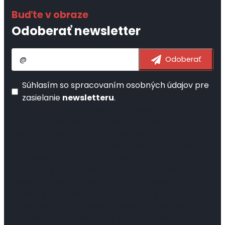
Odoberať newsletter
Súhlasím so
spracovaním osobných údajov
pre
zasielanie
newsletteru
.
Podmienky ochrany osobných údajov
Zákonným dôvodom spracovanie Vašich
osobných údajov je Váš súhlas dávaný týmto
správcovi v zmysle čl. 6 ods. 1 písm. a) Nariadenie
Európskeho parlamentu a Rady 2016/679 o
ochrane fyzických osôb pri spracovaní osobných
údajov a o voľnom pohybe týchto údajov a o
zrušení smernice 95/46/ES. Účelom spracovania
Vašich osobných údajov je zasielanie daňových
dokladov za prenájom systému, obchodných