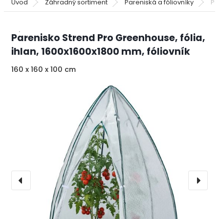
Úvod
Záhradný sortiment
Pareniská a fóliovníky
Pa
Parenisko Strend Pro Greenhouse, fólia,
ihlan, 1600x1600x1800 mm, fóliovník
160 x 160 x 100 cm