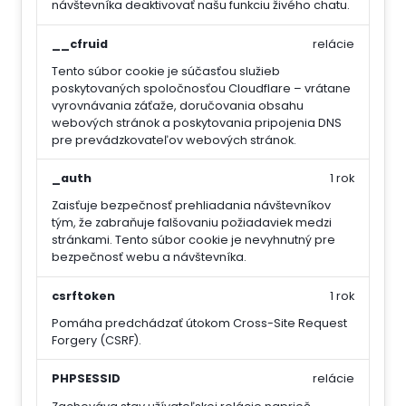
návštevníka deaktivovať našu funkciu živého chatu.
__cfruid
relácie
Tento súbor cookie je súčasťou služieb
poskytovaných spoločnosťou Cloudflare – vrátane
vyrovnávania záťaže, doručovania obsahu
webových stránok a poskytovania pripojenia DNS
pre prevádzkovateľov webových stránok.
_auth
1 rok
Zaisťuje bezpečnosť prehliadania návštevníkov
tým, že zabraňuje falšovaniu požiadaviek medzi
stránkami. Tento súbor cookie je nevyhnutný pre
bezpečnosť webu a návštevníka.
csrftoken
1 rok
Pomáha predchádzať útokom Cross-Site Request
Forgery (CSRF).
PHPSESSID
relácie