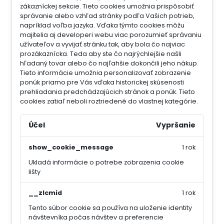
zákazníckej sekcie.
Tieto cookies umožnia prispôsobiť
správanie alebo vzhľad stránky podľa Vašich potrieb,
napríklad voľba jazyka.
Vďaka týmto cookies môžu
majitelia aj developeri webu viac porozumieť správaniu
užívateľov a vyvijať stránku tak, aby bola čo najviac
prozákaznícka. Teda aby ste čo najrýchlejšie našli
hľadaný tovar alebo čo najľahšie dokončili jeho nákup.
Tieto informácie umožnia personalizovať zobrazenie
ponúk priamo pre Vás vďaka historickej skúsenosti
prehliadania predchádzajúcich stránok a ponúk.
Tieto
cookies zatiaľ neboli roztriedené do vlastnej kategórie.
Účel
Vypršanie
show_cookie_message
1 rok
Ukladá informácie o potrebe zobrazenia cookie
lišty
__zlcmid
1 rok
Tento súbor cookie sa používa na uloženie identity
návštevníka počas návštev a preferencie