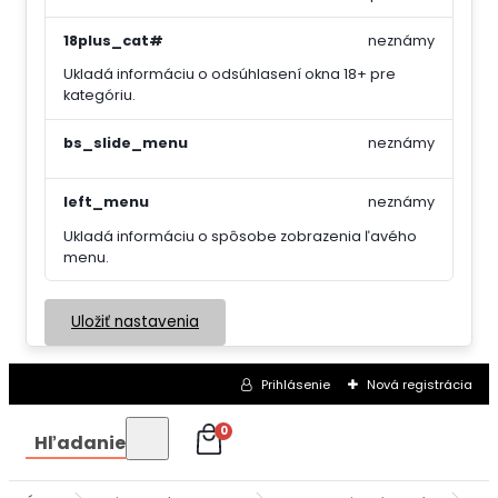
18plus_cat#
neznámy
Ukladá informáciu o odsúhlasení okna 18+ pre
kategóriu.
bs_slide_menu
neznámy
left_menu
neznámy
Ukladá informáciu o spôsobe zobrazenia ľavého
menu.
Uložiť nastavenia
Prihlásenie
Nová registrácia
0
Hľadanie