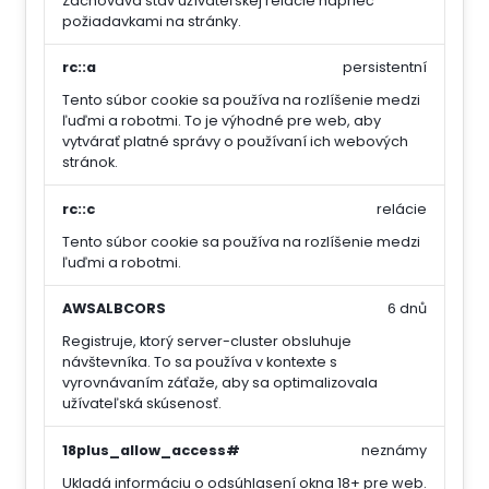
Zachováva stav užívateľskej relácie naprieč
požiadavkami na stránky.
rc::a
persistentní
Tento súbor cookie sa používa na rozlíšenie medzi
ľuďmi a robotmi. To je výhodné pre web, aby
vytvárať platné správy o používaní ich webových
stránok.
rc::c
relácie
Tento súbor cookie sa používa na rozlíšenie medzi
ľuďmi a robotmi.
AWSALBCORS
6 dnů
Registruje, ktorý server-cluster obsluhuje
návštevníka. To sa používa v kontexte s
vyrovnávaním záťaže, aby sa optimalizovala
užívateľská skúsenosť.
18plus_allow_access#
neznámy
Ukladá informáciu o odsúhlasení okna 18+ pre web.