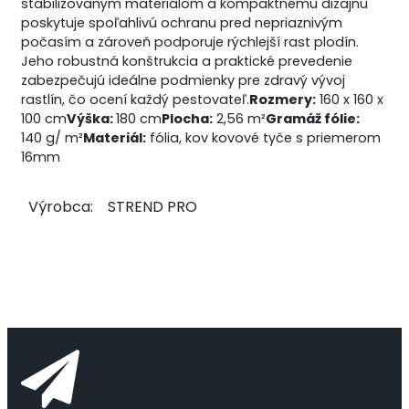
stabilizovaným materiálom a kompaktnému dizajnu
poskytuje spoľahlivú ochranu pred nepriaznivým
počasím a zároveň podporuje rýchlejší rast plodín.
Jeho robustná konštrukcia a praktické prevedenie
zabezpečujú ideálne podmienky pre zdravý vývoj
rastlín, čo ocení každý pestovateľ.
Rozmery:
160 x 160 x
100 cm
Výška:
180
cm
Plocha:
2,56 m²
Gramáž fólie:
140 g/ m²
Materiál:
fólia, kov
kovové tyče s priemerom
16mm
Výrobca:
STREND PRO