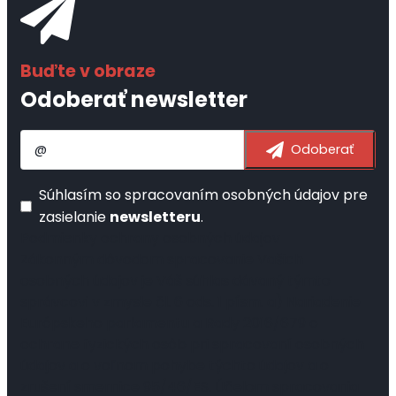
Odoberať newsletter
Súhlasím so
spracovaním osobných údajov
pre
zasielanie
newsletteru
.
Podmienky ochrany osobných údajov
Zákonným dôvodom spracovanie Vašich
osobných údajov je Váš súhlas dávaný týmto
správcovi v zmysle čl. 6 ods. 1 písm. a) Nariadenie
Európskeho parlamentu a Rady 2016/679 o
ochrane fyzických osôb pri spracovaní osobných
údajov a o voľnom pohybe týchto údajov a o
zrušení smernice 95/46/ES. Účelom spracovania