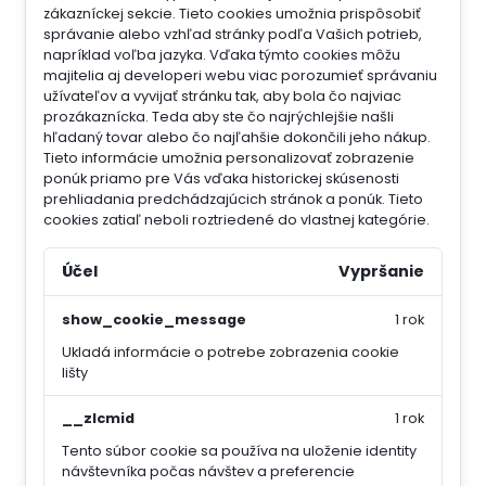
zákazníckej sekcie.
Tieto cookies umožnia prispôsobiť
správanie alebo vzhľad stránky podľa Vašich potrieb,
napríklad voľba jazyka.
Vďaka týmto cookies môžu
majitelia aj developeri webu viac porozumieť správaniu
užívateľov a vyvijať stránku tak, aby bola čo najviac
prozákaznícka. Teda aby ste čo najrýchlejšie našli
hľadaný tovar alebo čo najľahšie dokončili jeho nákup.
Tieto informácie umožnia personalizovať zobrazenie
ponúk priamo pre Vás vďaka historickej skúsenosti
prehliadania predchádzajúcich stránok a ponúk.
Tieto
cookies zatiaľ neboli roztriedené do vlastnej kategórie.
Účel
Vypršanie
show_cookie_message
1 rok
Ukladá informácie o potrebe zobrazenia cookie
lišty
__zlcmid
1 rok
Tento súbor cookie sa používa na uloženie identity
návštevníka počas návštev a preferencie