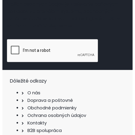
Vašich osobných údajov je zasielanie daňových
dokladov za prenájom systému, obchodných
oznámení a činenia iných marketingových aktivít
správcom voči Vašej osobe.
Dôležité odkazy
O nás
Doprava a poštovné
Obchodné podmienky
Ochrana osobných údajov
Kontakty
B2B spolupráca