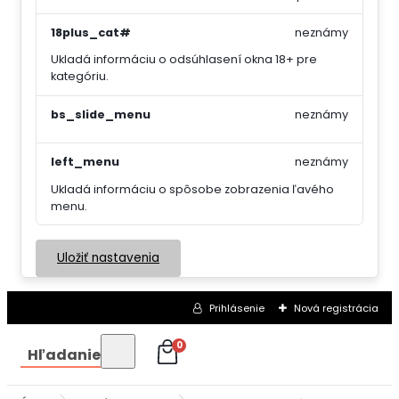
18plus_cat#
neznámy
Ukladá informáciu o odsúhlasení okna 18+ pre
kategóriu.
bs_slide_menu
neznámy
left_menu
neznámy
Ukladá informáciu o spôsobe zobrazenia ľavého
menu.
Uložiť nastavenia
Prihlásenie
Nová registrácia
0
Hľadanie