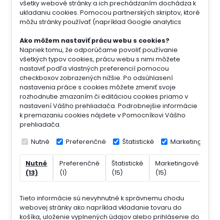
všetky webové stránky a ich prechádzaním dochádza k
ukladaniu cookies. Pomocou partnerských skriptov, ktoré
môžu stránky používať (napríklad Google analytics
Ako môžem nastaviť prácu webu s cookies?
Napriek tomu, že odporúčame povoliť používanie
všetkých typov cookies, prácu webu s nimi môžete
nastaviť podľa vlastných preferencií pomocou
checkboxov zobrazených nižšie. Po odsúhlasení
nastavenia práce s cookies môžete zmeniť svoje
rozhodnutie zmazaním či editáciou cookies priamo v
nastavení Vášho prehliadača. Podrobnejšie informácie
k premazaniu cookies nájdete v Pomocníkovi Vášho
prehliadača.
Nutné
Preferenčné
Štatistické
Marketingové
Nutné
Preferenčné
Štatistické
Marketingové
Ne
(13)
(1)
(15)
(15)
(7)
Tieto informácie sú nevyhnutné k správnemu chodu
webovej stránky ako napríklad vkladanie tovaru do
košíka, uloženie vyplnených údajov alebo prihlásenie do