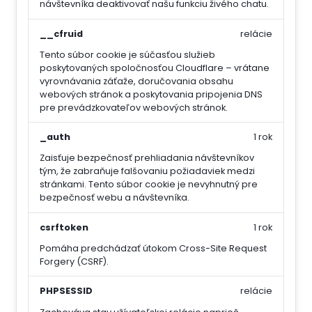
návštevníka deaktivovať našu funkciu živého chatu.
__cfruid
relácie
Tento súbor cookie je súčasťou služieb
poskytovaných spoločnosťou Cloudflare – vrátane
vyrovnávania záťaže, doručovania obsahu
webových stránok a poskytovania pripojenia DNS
pre prevádzkovateľov webových stránok.
_auth
1 rok
Zaisťuje bezpečnosť prehliadania návštevníkov
tým, že zabraňuje falšovaniu požiadaviek medzi
stránkami. Tento súbor cookie je nevyhnutný pre
bezpečnosť webu a návštevníka.
csrftoken
1 rok
Pomáha predchádzať útokom Cross-Site Request
Forgery (CSRF).
PHPSESSID
relácie