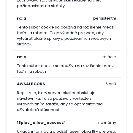
Zachováva stav užívateľskej relácie naprieč
požiadavkami na stránky.
rc::a
persistentní
Tento súbor cookie sa používa na rozlíšenie medzi
ľuďmi a robotmi. To je výhodné pre web, aby
vytvárať platné správy o používaní ich webových
stránok.
rc::c
relácie
Tento súbor cookie sa používa na rozlíšenie medzi
ľuďmi a robotmi.
AWSALBCORS
6 dnů
Registruje, ktorý server-cluster obsluhuje
návštevníka. To sa používa v kontexte s
vyrovnávaním záťaže, aby sa optimalizovala
užívateľská skúsenosť.
18plus_allow_access#
neznámy
Ukladá informáciu o odsúhlasení okna 18+ pre web.