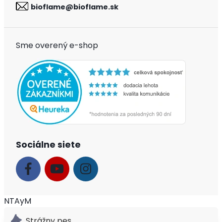
bioflame@bioflame.sk
Sme overený e-shop
Sociálne siete
NTAyM
Strážny pes